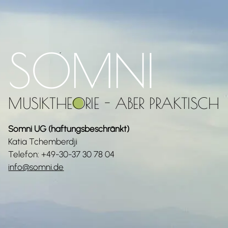
Skip
to
content
SOMNI
MUSIKTHEO
RIE - ABER PRAKTISCH
Somni UG (haftungsbeschränkt)
Katia Tchemberdji
Telefon: +49-30-37 30 78 04
info@somni.de